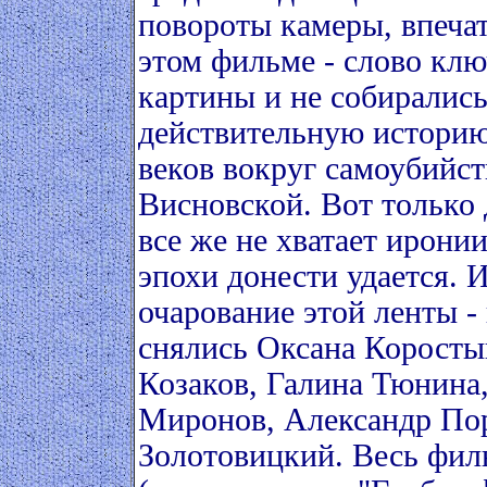
повороты камеры, впеча
этом фильме - слово клю
картины и не собиралис
действительную истори
веков вокруг самоубийс
Висновской. Вот только
все же не хватает ирони
эпохи донести удается. 
очарование этой ленты -
снялись Оксана Корост
Козаков, Галина Тюнина,
Миронов, Александр По
Золотовицкий. Весь фил