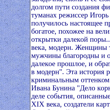
долгом пути создания фи
туманах режиссер Игорь
получилось настоящее пр
богатое, похожее на вел
открытки далекой поры..
века, модерн. Женщины 
мужчины благородны и о
далекое прошлое, и обра
в модерн". Эта история 
криминальным оттенком 
Ивана Бунина "Дело корн
деле события, описанны
XIX века, создатели кар