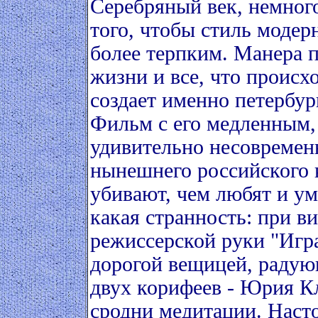
Серебряный век, немного
того, чтобы стиль модер
более терпким. Манера п
жизни и все, что происхо
создает именно петербу
Фильм с его медленным
удивительно несовремен
нынешнего российского 
убивают, чем любят и ум
какая странность: при в
режиссерской руки "Игр
дорогой вещицей, радующ
двух корифеев - Юрия К
сродни медитации. Наст