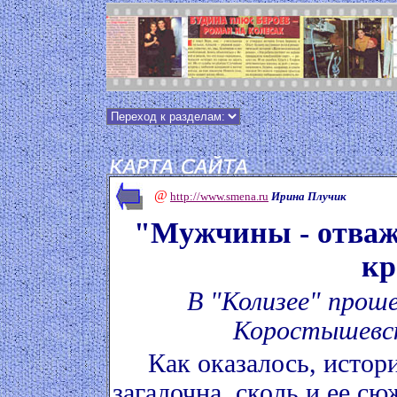
@
http://www.smena.ru
Ирина Плучик
"Мужчины - отваж
кр
В "Колизее" прош
Коростышевск
Как оказалось, истори
загадочна, сколь и ее с