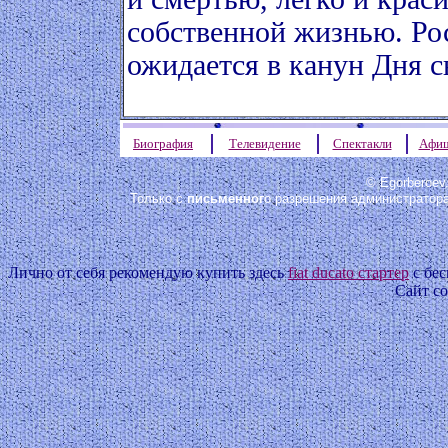
собственной жизнью. Ро
ожидается в канун Дня с
Биография
Телевидение
Спектакли
Афи
© Egorberoev.
Только с
письменног
о разрешения администратора
Лично от себя рекомендую купить здесь
fiat ducato стартер
с бес
Сайт со