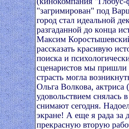
(кинокомпания "Глобус-
"загримирован" под Вар
город стал идеальной де
разгаданной до конца и
Максим Коростышевский
рассказать красивую ист
поиска и психологическ
сценаристов мы пришли к
страсть могла возникнут
Ольга Волкова, актриса 
удовольствием снялась в
снимают сегодня. Надоел
экране! А еще я рада за
прекрасную вторую раб