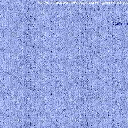
Только с
письменног
о разрешения администратора
Сайт со