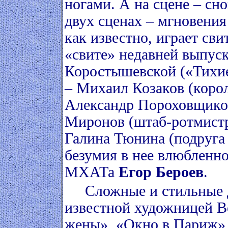
ногами. А на сцене – снов
двух сценах – мгновения
как известно, играет сви
«свите» недавней выпу
Коростышевской («Тихие
– Михаил Козаков (коро
Александр Пороховщиков
Миронов (штаб-ротмистр 
Галина Тюнина (подруга 
безумия в нее влюбленно
МХАТа
Егор Бероев
.
Сложные и стильные д
известной художницей В
жены», «Окно в Париж»,