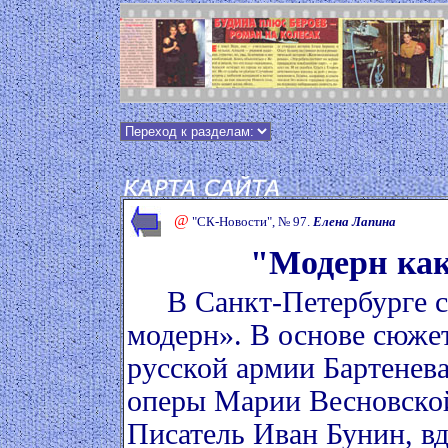
@
"СК-Новости", № 97.
Елена Лапина
"Модерн как
В Санкт-Петербурге сн
модерн». В основе сюжет
русской армии Бартенев
оперы Марии Весновской
Писатель Иван Бунин, в