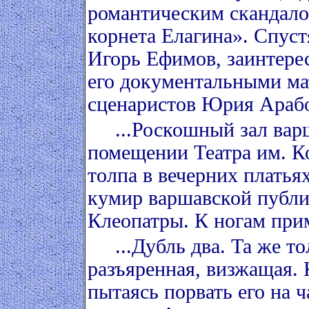
романтическим скандало
корнета Елагина». Спуст
Игорь Ефимов, заинтере
его документальными ма
сценаристов Юрия Арабо
...Роскошный зал варш
помещении Театра им. К
толпа в вечерних платья
кумир варшавской публи
Клеопатры. К ногам при
...Дубль два. Та же то
разъяренная, визжащая. 
пытаясь порвать его на ч