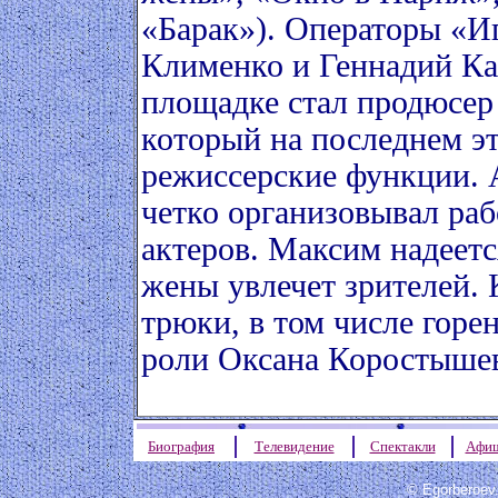
«Барак»). Операторы «И
Клименко и Геннадий К
площадке стал продюсе
который на последнем эт
режиссерские функции. 
четко организовывал рабо
актеров. Максим надеетс
жены увлечет зрителей. 
трюки, в том числе горе
роли Оксана Коростышев
Биография
Телевидение
Спектакли
Афи
© Egorberoev.